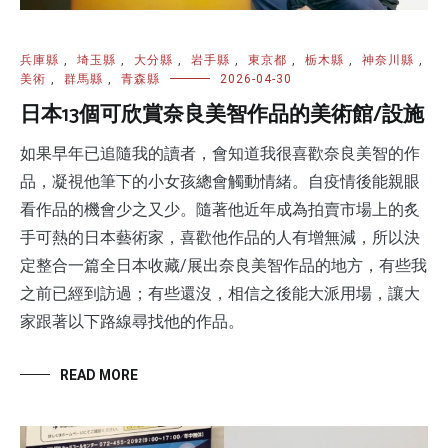
兵庫縣
,
埼玉縣
,
大分縣
,
岩手縣
,
東京都
,
栃木縣
,
神奈川縣
,
美術
,
群馬縣
,
青森縣
2026-04-30
日本13個可欣賞奈良美智作品的美術館/設施
如果早年已追隨我的讀者，會知道我很喜歡奈良美智的作
品，凝視他筆下的小女孩總會觸動情緒。自疫情後能親眼
看作品的機會少之又少。隨著他近年成為拍賣市場上的炙
手可熱的日本藝術家，喜歡他作品的人有增無減，所以決
定整合一篇全日本收藏/展出奈良美智作品的地方，有些我
之前已經到訪過；有些還沒，相信之後能大派用場，讓大
家跟著以下路線尋找他的作品。
READ MORE