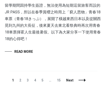
留學期間因持學生簽證，無法使用為短期逗留旅客而設的
JR PASS，所以在春季賞櫻之時用上「窮人恩物」青春18
車票（青春18きっぷ），展開了橫越東西日本以及從關西
晃到九州的大長征，後來夏天去東北看祭典時再次用青春
18車票揮霍人生最後暑假。以下為大家分享一下使用青春
18的心得吧！
READ MORE
Posts
Page
Page
Page
Page
Page
Page
1
2
3
4
5
…
15
Next
Navigation