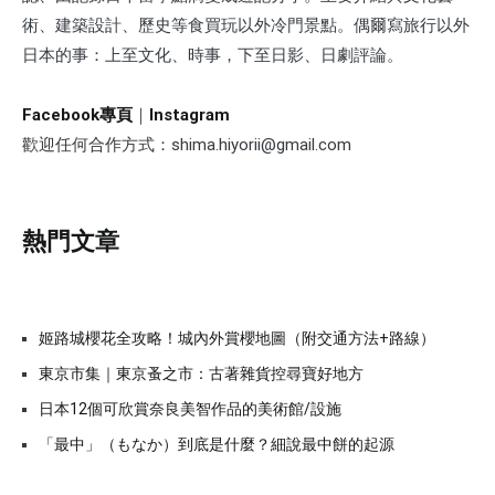
術、建築設計、歷史等食買玩以外冷門景點。偶爾寫旅行以外
日本的事：上至文化、時事，下至日影、日劇評論。
Facebook專頁
｜
Instagram
歡迎任何合作方式：shima.hiyorii@gmail.com
熱門文章
姬路城櫻花全攻略！城內外賞櫻地圖（附交通方法+路線）
東京市集｜東京蚤之市：古著雜貨控尋寶好地方
日本12個可欣賞奈良美智作品的美術館/設施
「最中」（もなか）到底是什麼？細說最中餅的起源