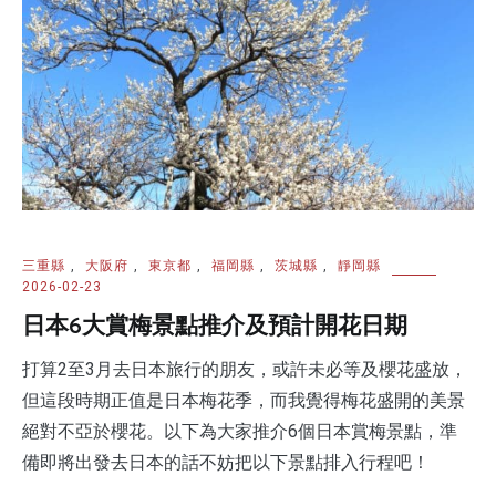
三重縣
,
大阪府
,
東京都
,
福岡縣
,
茨城縣
,
靜岡縣
2026-02-23
日本6大賞梅景點推介及預計開花日期
打算2至3月去日本旅行的朋友，或許未必等及櫻花盛放，
但這段時期正值是日本梅花季，而我覺得梅花盛開的美景
絕對不亞於櫻花。以下為大家推介6個日本賞梅景點，準
備即將出發去日本的話不妨把以下景點排入行程吧！