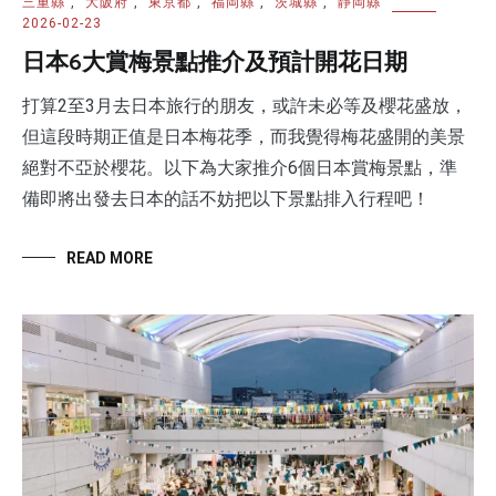
三重縣
,
大阪府
,
東京都
,
福岡縣
,
茨城縣
,
靜岡縣
2026-02-23
日本6大賞梅景點推介及預計開花日期
打算2至3月去日本旅行的朋友，或許未必等及櫻花盛放，
但這段時期正值是日本梅花季，而我覺得梅花盛開的美景
絕對不亞於櫻花。以下為大家推介6個日本賞梅景點，準
備即將出發去日本的話不妨把以下景點排入行程吧！
READ MORE