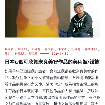
兵庫縣
,
埼玉縣
,
大分縣
,
岩手縣
,
東京都
,
栃木縣
,
神奈川縣
,
美術
,
群馬縣
,
青森縣
2026-04-30
日本13個可欣賞奈良美智作品的美術館/設施
如果早年已追隨我的讀者，會知道我很喜歡奈良美智的作
品，凝視他筆下的小女孩總會觸動情緒。自疫情後能親眼
看作品的機會少之又少。隨著他近年成為拍賣市場上的炙
手可熱的日本藝術家，喜歡他作品的人有增無減，所以決
定整合一篇全日本收藏/展出奈良美智作品的地方，有些我
之前已經到訪過；有些還沒，相信之後能大派用場，讓大