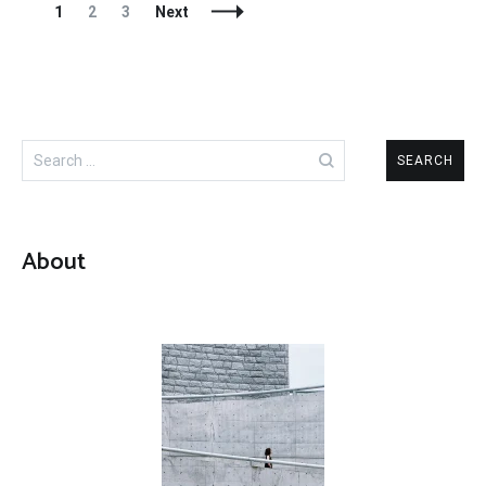
Posts
Page
Page
Page
1
2
3
Next
Navigation
Search
for:
About