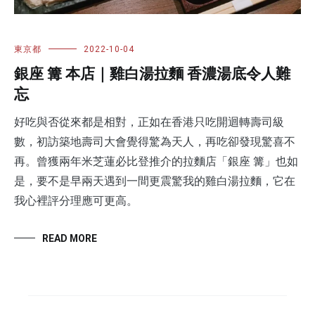
東京都
2022-10-04
銀座 篝 本店｜雞白湯拉麵 香濃湯底令人難
忘
好吃與否從來都是相對，正如在香港只吃開迴轉壽司級
數，初訪築地壽司大會覺得驚為天人，再吃卻發現驚喜不
再。曾獲兩年米芝蓮必比登推介的拉麵店「銀座 篝」也如
是，要不是早兩天遇到一間更震驚我的雞白湯拉麵，它在
我心裡評分理應可更高。
READ MORE