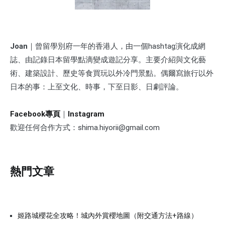
Joan
｜曾留學別府一年的香港人，由一個hashtag演化成網
誌、由記錄日本留學點滴變成遊記分享。主要介紹與文化藝
術、建築設計、歷史等食買玩以外冷門景點。偶爾寫旅行以外
日本的事：上至文化、時事，下至日影、日劇評論。
Facebook專頁
｜
Instagram
歡迎任何合作方式：shima.hiyorii@gmail.com
熱門文章
姬路城櫻花全攻略！城內外賞櫻地圖（附交通方法+路線）