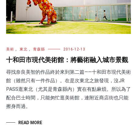
美術
,
東北
,
青森縣
2016-12-13
十和田市現代美術館：將藝術融入城市景觀
尋找奈良美智的作品終於來到第二篇——十和田市現代美術
館（雖然只有一件作品）。在是次東北之旅發現，沒JR
PASS逛東北（尤其是青森縣內）實在有點麻煩。所以為了
配合巴士時間，只能匆忙逛美術館，連附近商店街也只能
擦身而過。
READ MORE