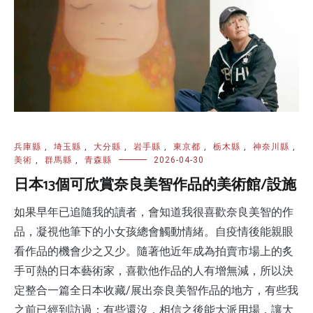
兵庫縣
,
埼玉縣
,
大分縣
,
岩手縣
,
東京都
,
栃木縣
,
神奈川縣
,
美術
,
群馬縣
,
青森縣
2026-04-30
日本13個可欣賞奈良美智作品的美術館/設施
如果早年已追隨我的讀者，會知道我很喜歡奈良美智的作
品，凝視他筆下的小女孩總會觸動情緒。自疫情後能親眼
看作品的機會少之又少。隨著他近年成為拍賣市場上的炙
手可熱的日本藝術家，喜歡他作品的人有增無減，所以決
定整合一篇全日本收藏/展出奈良美智作品的地方，有些我
之前已經到訪過；有些還沒，相信之後能大派用場，讓大