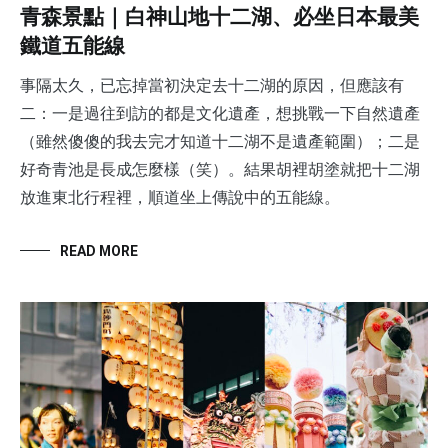
青森景點｜白神山地十二湖、必坐日本最美
鐵道五能線
事隔太久，已忘掉當初決定去十二湖的原因，但應該有
二：一是過往到訪的都是文化遺產，想挑戰一下自然遺產
（雖然傻傻的我去完才知道十二湖不是遺產範圍）；二是
好奇青池是長成怎麼樣（笑）。結果胡裡胡塗就把十二湖
放進東北行程裡，順道坐上傳說中的五能線。
READ MORE