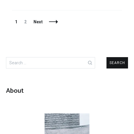
Posts
Page
Page
1
2
Next
Navigation
Search
for:
About