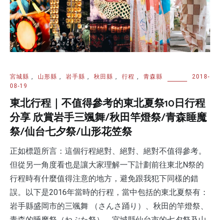
宮城縣
,
山形縣
,
岩手縣
,
秋田縣
,
行程
,
青森縣
2018-
08-19
東北行程｜不值得參考的東北夏祭10日行程
分享 欣賞岩手三颯舞/秋田竿燈祭/青森睡魔
祭/仙台七夕祭/山形花笠祭
正如標題所言：這個行程絕對、絕對、絕對不值得參考。
但從另一角度看也是讓大家理解一下計劃前往東北N祭的
行程時有什麼值得注意的地方，避免跟我犯下同樣的錯
誤。以下是2016年當時的行程，當中包括的東北夏祭有：
岩手縣盛岡市的三颯舞 （さんさ踊り）、秋田的竿燈祭、
青森的睡魔祭（ねぶた祭）、宮城縣仙台市的七夕祭及山